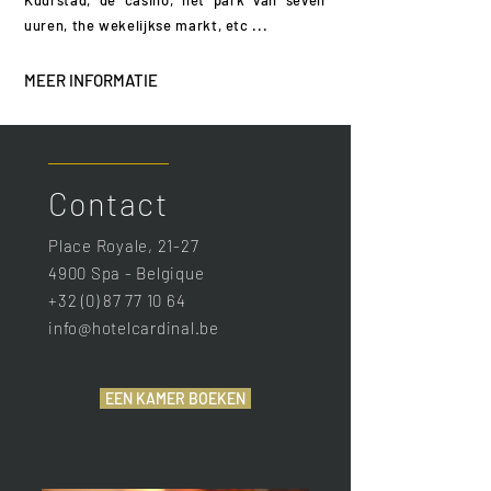
Kuurstad, de casino, het park van seven
uuren, the wekelijkse markt, etc ...
MEER INFORMATIE
Contact
Place Royale, 21-27
4900 Spa - Belgique
+32 (0) 87 77 10 64
info@hotelcardinal.be
EEN KAMER BOEKEN